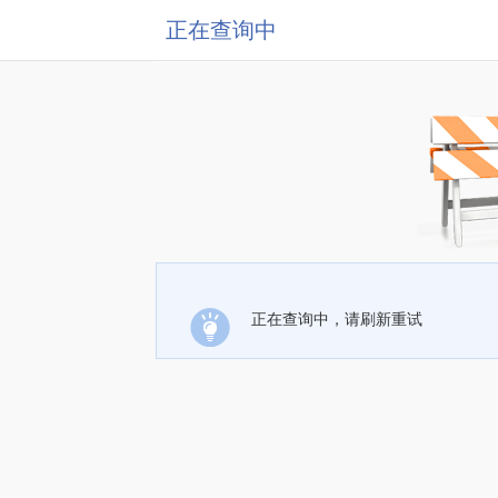
正在查询中
正在查询中，请刷新重试