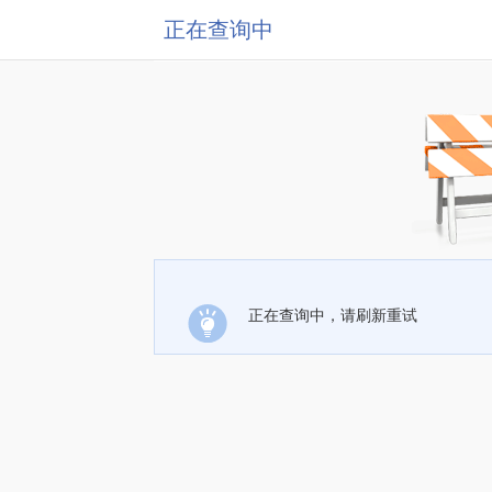
正在查询中
正在查询中，请刷新重试