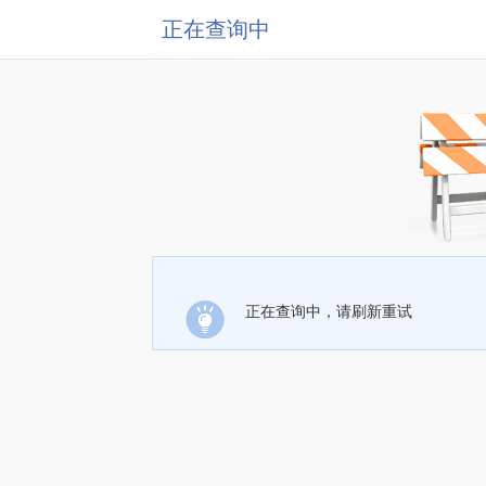
正在查询中
正在查询中，请刷新重试