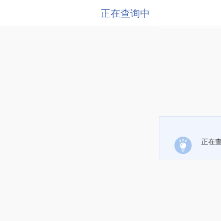
正在查询中
正在