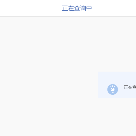
正在查询中
正在