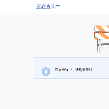
正在查询中
正在查询中，请刷新重试