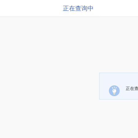
正在查询中
正在